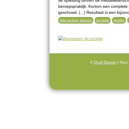
de opleiding binnen de mediawetenscha
beroepspraktijk. Kortom een complete
geschuwd. (...) Resultaat is een bijzon
interaction design
scriptie
studie
©
Druif Design
| Nico 