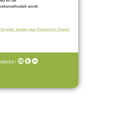
ied en de
zoeksmethodiek wordt
Scriptie: studie naar Interaction Design
rklaring
|