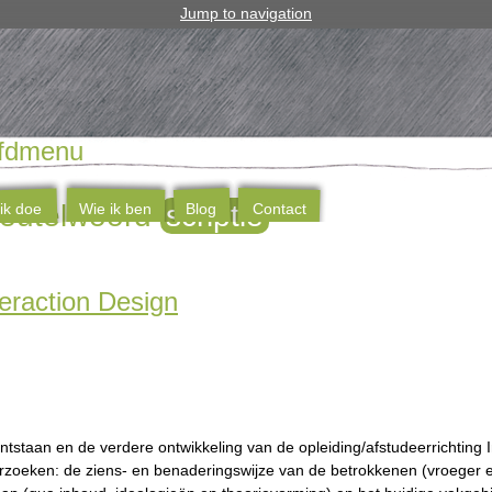
Jump to navigation
fdmenu
sleutelwoord
scriptie
ik doe
Wie ik ben
Blog
Contact
teraction Design
tstaan en de verdere ontwikkeling van de opleiding/afstudeerrichting 
zoeken: de ziens- en benaderingswijze van de betrokkenen (vroeger e