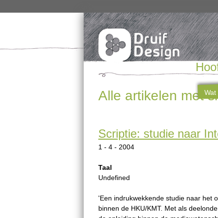
Hoo
Alle artikelen met 
Wat 
Scriptie: studie naar In
1 - 4 - 2004
Taal
Undefined
'Een indrukwekkende studie naar het on
binnen de HKU/KMT. Met als deelonder