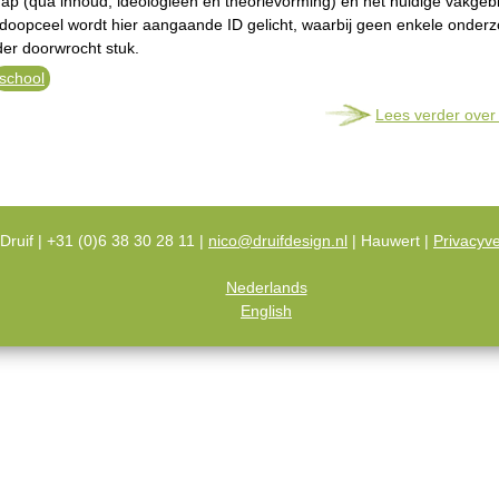
p (qua inhoud, ideologieën en theorievorming) en het huidige vakgeb
 doopceel wordt hier aangaande ID gelicht, waarbij geen enkele onder
der doorwrocht stuk.
school
Lees verder
over 
Druif | +31 (0)6 38 30 28 11 |
nico@druifdesign.nl
| Hauwert |
Privacyve
Nederlands
English