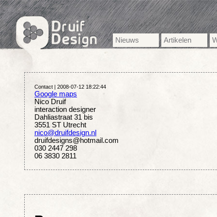
Nieuws
Artikelen
W
Contact |
2008-07-12 18:22:44
Google maps
Nico Druif
interaction designer
Dahliastraat
31 bis
3551 ST
Utrecht
nico@druifdesign.nl
druifdesigns@hotmail.com
030 2447 298
06 3830 2811