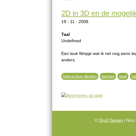
2D in 3D en de mogeli
19 - 11 - 2008
Taal
Undefined
Een leuk filmpje wat ik net nog eens 
anders.
interaction design
games
spel
g
©
Druif Design
| Nico 