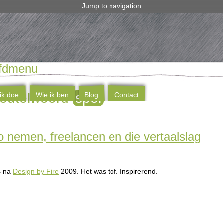
Jump to navigation
fdmenu
sleutelwoord
spel
ik doe
Wie ik ben
Blog
Contact
o nemen, freelancen en die vertaalslag
s na
Design by Fire
2009. Het was tof. Inspirerend.