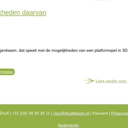
jkheden daarvan
tegenkwam, dat speelt met de mogelijkheden van een platformspel in 3
ameplay
Lees verder
over 
Druif | +31 (0)6 38 30 28 11 |
nico@druifdesign.nl
| Hauwert |
Privacyve
Nederlands