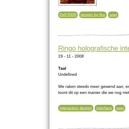
DxF2009
design by fire
spel
Ringo holografische int
19 - 11 - 2008
Taal
Undefined
We raken steeds meer gewend aan, en v
toont dit op een manier die we nog nie
interaction design
interface
spel