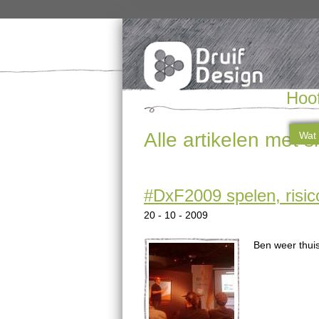
Hoo
Alle artikelen met 
Wat 
#DxF2009 spelen, risic
20 - 10 - 2009
Ben weer thui