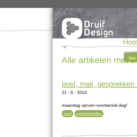
Hoo
Alle artikelen met 
Wat 
post, mail, gesprekken
21 - 6 - 2010
maandag opruim-voorbereid-dag!
post
voorbereiden