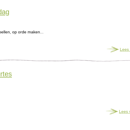
dag
ellen, op orde maken...
Lees 
ertes
Lees 