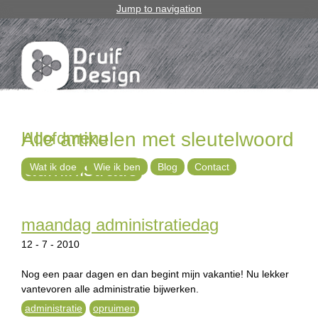
Jump to navigation
Hoofdmenu
Alle artikelen met sleutelwoord
administratie
Wat ik doe
Wie ik ben
Blog
Contact
maandag administratiedag
12 - 7 - 2010
Nog een paar dagen en dan begint mijn vakantie! Nu lekker
vantevoren alle administratie bijwerken.
administratie
opruimen