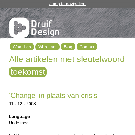
Jump to navigation
What I do
Who I am
Blog
Contact
M
Alle artikelen met sleutelwoord
a
toekomst
i
n
'Change' in plaats van crisis
m
11 - 12 - 2008
e
Language
n
Undefined
u