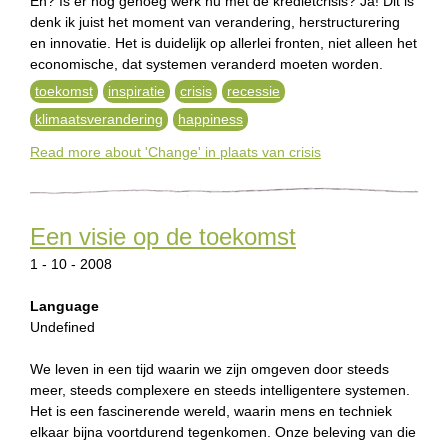
En? Is er nog genoeg werk nu met de kredietcrisis? Ja! Dit is
e
denk ik juist het moment van verandering, herstructurering
en innovatie. Het is duidelijk op allerlei fronten, niet alleen het
n
economische, dat systemen veranderd moeten worden.
g
toekomst
inspiratie
crisis
recessie
klimaatsverandering
happiness
l
Read more
about 'Change' in plaats van crisis
i
s
Een visie op de toekomst
h
1 - 10 - 2008
Language
Undefined
We leven in een tijd waarin we zijn omgeven door steeds
meer, steeds complexere en steeds intelligentere systemen.
Het is een fascinerende wereld, waarin mens en techniek
elkaar bijna voortdurend tegenkomen. Onze beleving van die