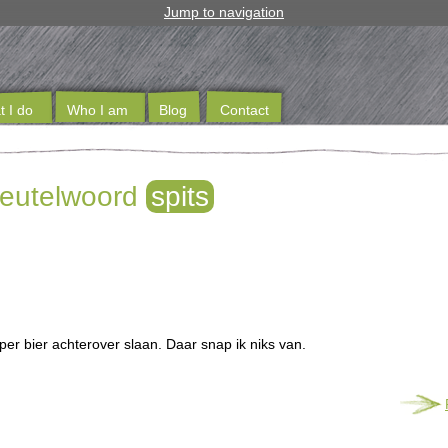
Jump to navigation
 I do
Who I am
Blog
Contact
sleutelwoord
spits
per bier achterover slaan. Daar snap ik niks van.