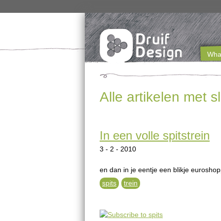
What
M
a
Alle artikelen met 
i
n
In een volle spitstrein
m
3 - 2 - 2010
e
n
en dan in je eentje een blikje euroshop
spits
trein
u
e