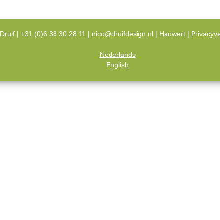
Druif | +31 (0)6 38 30 28 11 |
nico@druifdesign.nl
| Hauwert |
Privacyve
Nederlands
English