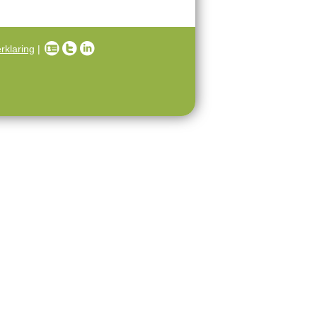
rklaring
|