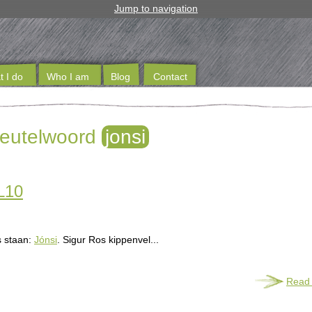
Jump to navigation
 I do
Who I am
Blog
Contact
sleutelwoord
jonsi
L10
s staan:
Jónsi
. Sigur Ros kippenvel...
Read