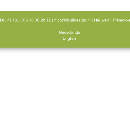
Druif | +31 (0)6 38 30 28 11 |
nico@druifdesign.nl
| Hauwert |
Privacyve
Nederlands
English