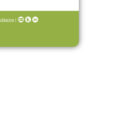
rklaring
|