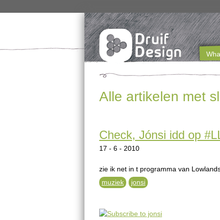
What
M
a
Alle artikelen met 
i
n
Check, Jónsi idd op #L
m
17 - 6 - 2010
e
n
zie ik net in t programma van Lowland
muziek
jonsi
u
e