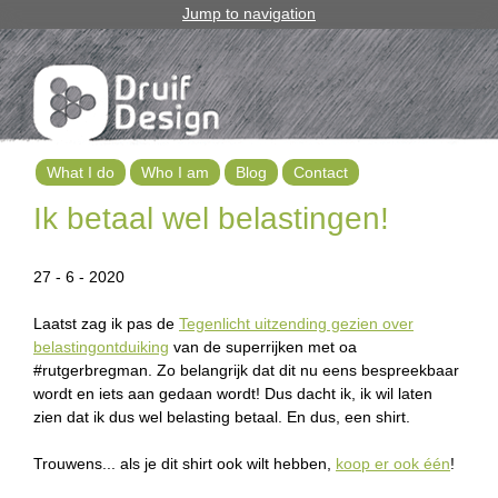
Jump to navigation
What I do
Who I am
Blog
Contact
M
Ik betaal wel belastingen!
a
27 - 6 - 2020
i
Laatst zag ik pas de
Tegenlicht uitzending gezien over
n
belastingontduiking
van de superrijken met oa
m
#rutgerbregman. Zo belangrijk dat dit nu eens bespreekbaar
wordt en iets aan gedaan wordt! Dus dacht ik, ik wil laten
e
zien dat ik dus wel belasting betaal. En dus, een shirt.
n
Trouwens... als je dit shirt ook wilt hebben,
koop er ook één
!
u