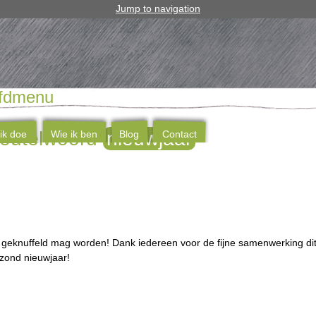
Jump to navigation
fdmenu
sleutelwoord
nieuwjaar
ik doe
Wie ik ben
Blog
Contact
 geknuffeld mag worden! Dank iedereen voor de fijne samenwerking dit 
ezond nieuwjaar!