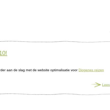
10!
erder aan de slag met de website optimalisatie voor
Diogenes reizen
Lees