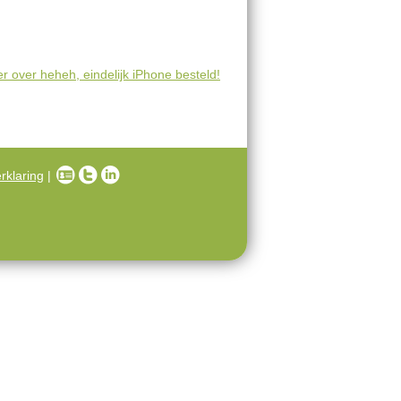
er
over heheh, eindelijk iPhone besteld!
rklaring
|