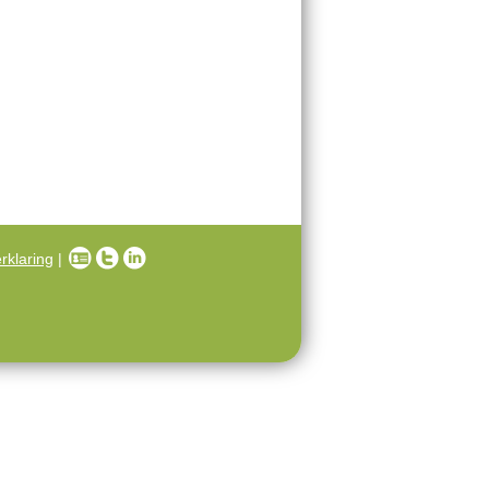
rklaring
|