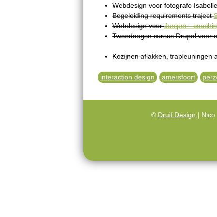
Webdesign voor fotografe Isabell
Begeleiding requirements traject
S
Webdesign voor
Juniper - coachin
Tweedaagse cursus Drupal voor 
Kozijnen aflakken
, trapleuningen
interaction design
amersfoort
perz
©
Druif Design
| Nico 