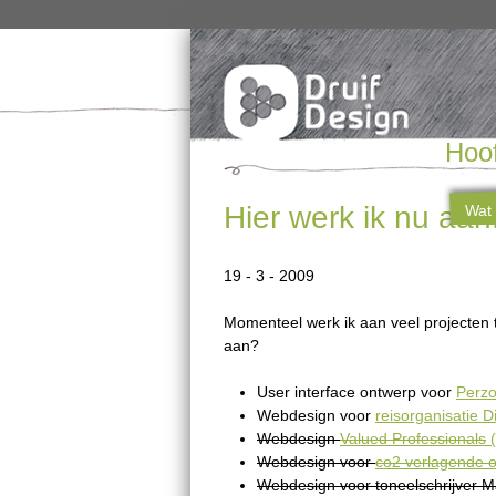
Hoo
Hier werk ik nu aan.
Wat 
19 - 3 - 2009
Momenteel werk ik aan veel projecten 
aan?
User interface ontwerp voor
Perz
Webdesign voor
reisorganisatie 
Webdesign
Valued Professionals
(
Webdesign voor
co2 verlagende o
Webdesign voor toneelschrijver M