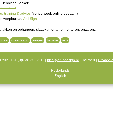
e Hennings Backer
ilverstreet
g, training & advies
(vorige week online gegaan!)
ontwerpbureau
Arti-Sign
 aflakken en ophangen,
slaapkamerlamp monteren
, enz., enz....
onae
greensand
juniper
lieneke
arts
Druif | +31 (0)6 38 30 28 11 |
nico@druifdesign.nl
| Hauwert |
Privacyve
Nederlands
English