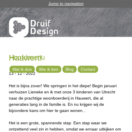
Jump to navigation
Hoofdmenu
Hauwert!
Wat ik doe
Wie ik ben
Blog
Contact
13 - 12 - 2022
Het is bijna zover! We springen in het diepe! Begin januari
verhuizen Lieneke en ik met onze 3 kinderen van Utrecht
naar de prachtige woonboerderij in Hauwert, die al
generaties lang in de familie is. En nu krijgen wij de
bijzondere kans om hier te gaan wonen...
Het is een grote, spannende stap. Een stap waar we
ontzettend veel zin in hebben, omdat we ernaar uitkijken om