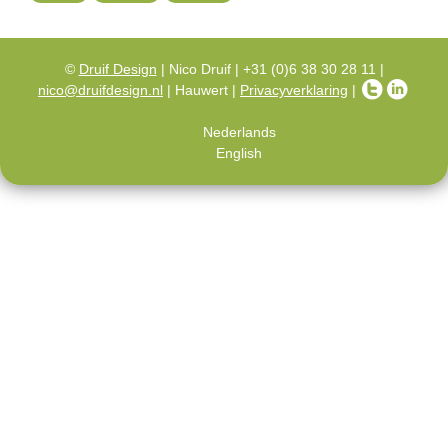
e
n
©
Druif Design
| Nico Druif | +31 (0)6 38 30 28 11 |
nico@druifdesign.nl
| Hauwert |
Privacyverklaring
|
g
l
Nederlands
English
i
s
h