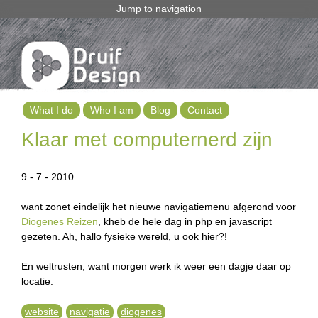
Jump to navigation
What I do
Who I am
Blog
Contact
M
Klaar met computernerd zijn
a
9 - 7 - 2010
i
want zonet eindelijk het nieuwe navigatiemenu afgerond voor
n
Diogenes Reizen
, kheb de hele dag in php en javascript
m
gezeten. Ah, hallo fysieke wereld, u ook hier?!
e
En weltrusten, want morgen werk ik weer een dagje daar op
locatie.
n
u
website
navigatie
diogenes