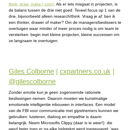
think, draw, make (.com)
. Als er iets misgaat in projecten, is
de balans tussen de drie niet goed. Teveel focus op 1 van de
drie, bijvoorbeeld alleen research/think. Vraag je af: ben ik
een thinker, drawer of maker? Om de managers/beslissers te
overtuigen waar minder of meer proces nodig is om team te
versterken: begin met kleine projecten, kleine successen om
ze langzaam te overtuigen.
Giles Colborne
|
cxpartners.co.uk
|
@gilescolborne
Zonder emotie kun je geen zogenoemde rationele
beslissingen nemen. Daarom moeten we kunstmatige
emotionele intelligentie inbouwen in interfaces. Een model
van de FBI voor communicatie met gijzelnemers kunnen we
gebruiken: luisteren, dialoog en empathie is daarin
belangrijk. Neem Microsofts Clippy (daar is ie weer!): die
werd beter toen er na elke helptekst werd toegevoegd: 'was