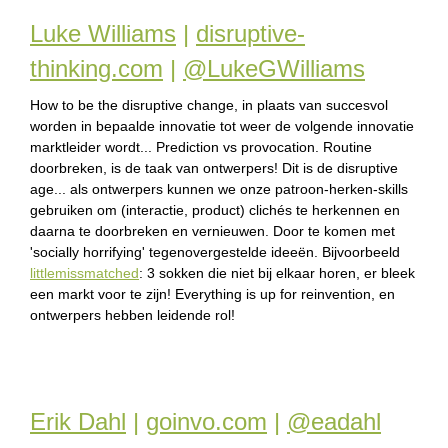
e
Luke Williams
|
disruptive-
n
thinking.com
|
@LukeGWilliams
g
How to be the disruptive change, in plaats van succesvol
l
worden in bepaalde innovatie tot weer de volgende innovatie
marktleider wordt... Prediction vs provocation. Routine
i
doorbreken, is de taak van ontwerpers! Dit is de disruptive
age... als ontwerpers kunnen we onze patroon-herken-skills
s
gebruiken om (interactie, product) clichés te herkennen en
h
daarna te doorbreken en vernieuwen. Door te komen met
'socially horrifying' tegenovergestelde ideeën. Bijvoorbeeld
littlemissmatched
: 3 sokken die niet bij elkaar horen, er bleek
een markt voor te zijn! Everything is up for reinvention, en
ontwerpers hebben leidende rol!
Erik Dahl
|
goinvo.com
|
@eadahl