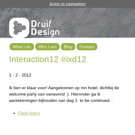
Jump to navigation
What I do
Who I am
Blog
Contact
M
Interaction12 #ixd12
a
1 - 2 - 2012
i
Ik ben er klaar voor! Aangekomen op mn hotel, dichtbij de
n
welcome party van vanavond :). Hieronder ga ik
m
aantekeningen bijhouden van dag 1: to be continued...
e
Flickr foto's
n
u