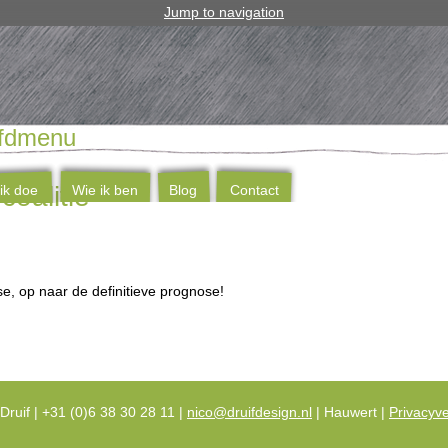
Jump to navigation
fdmenu
coalitie
ik doe
Wie ik ben
Blog
Contact
, op naar de definitieve prognose!
Druif | +31 (0)6 38 30 28 11 |
nico@druifdesign.nl
| Hauwert |
Privacyve