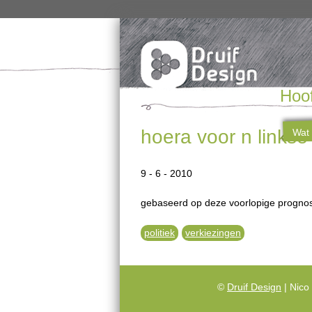
Hoo
hoera voor n linkse 
Wat 
9 - 6 - 2010
gebaseerd op deze voorlopige prognose
politiek
verkiezingen
©
Druif Design
| Nico 