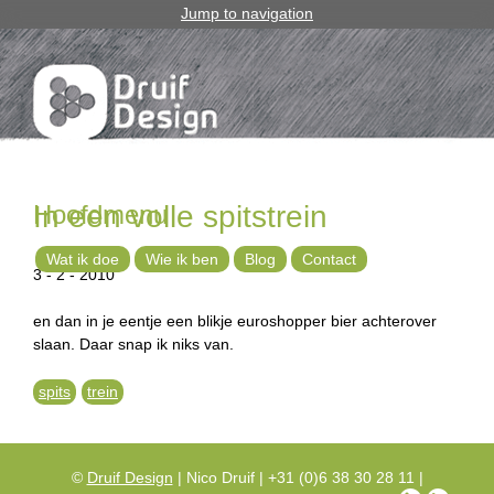
Jump to navigation
Hoofdmenu
In een volle spitstrein
Wat ik doe
Wie ik ben
Blog
Contact
3 - 2 - 2010
en dan in je eentje een blikje euroshopper bier achterover
slaan. Daar snap ik niks van.
spits
trein
©
Druif Design
| Nico Druif | +31 (0)6 38 30 28 11 |