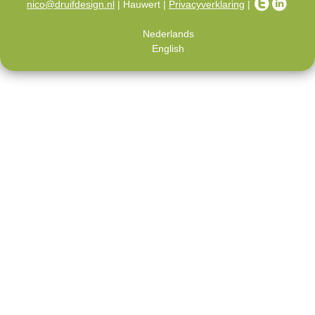
nico@druifdesign.nl
| Hauwert |
Privacyverklaring
|
Nederlands
English